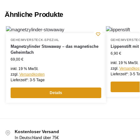
Ähnliche Produkte
GEHEIMVERSTECK-SPEZIAL
GEHEIMVERSTEC
Magnetzylinder Stowaway – das magnetische
Lippenstift mi
Geheimfach
6,90
€
69,00
€
inkl. 19 % MwSt.
zzgl.
Versandkos
inkl. 19 % MwSt.
Lieferzeit*:
3-5 T
zzgl.
Versandkosten
Lieferzeit*:
3-5 Tage
Details
Kostenloser Versand
In Deutschland über 75€